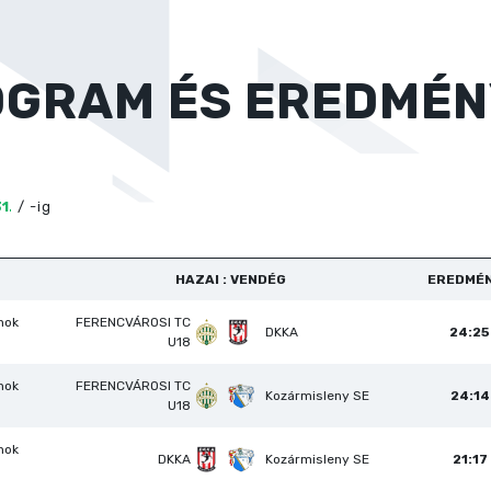
OGRAM ÉS EREDMÉN
/
-ig
HAZAI : VENDÉG
EREDMÉ
nok
FERENCVÁROSI TC
DKKA
24:25
U18
nok
FERENCVÁROSI TC
Kozármisleny SE
24:14
U18
nok
DKKA
Kozármisleny SE
21:17