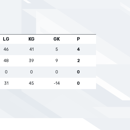
LG
KG
GK
P
46
41
5
4
48
39
9
2
0
0
0
0
31
45
-14
0