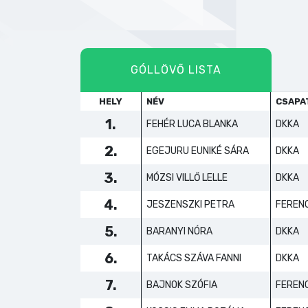
GÓLLÖVŐ LISTA
HELY
NÉV
CSAPA
1.
FEHÉR LUCA BLANKA
DKKA
2.
EGEJURU EUNIKÉ SÁRA
DKKA
3.
MÓZSI VILLŐ LELLE
DKKA
4.
JESZENSZKI PETRA
FERENC
5.
BARANYI NÓRA
DKKA
6.
TAKÁCS SZÁVA FANNI
DKKA
7.
BAJNOK SZÓFIA
FERENC