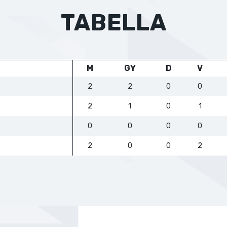
TABELLA
M
GY
D
V
2
2
0
0
2
1
0
1
0
0
0
0
2
0
0
2