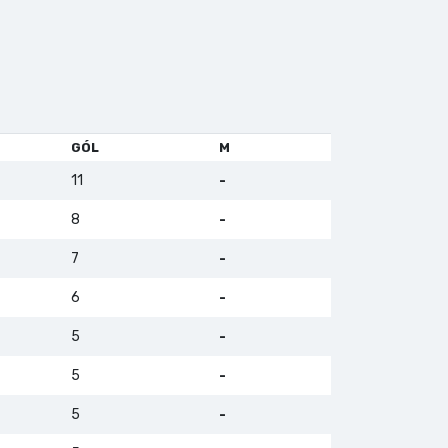
GÓL
M
11
-
8
-
7
-
6
-
5
-
5
-
5
-