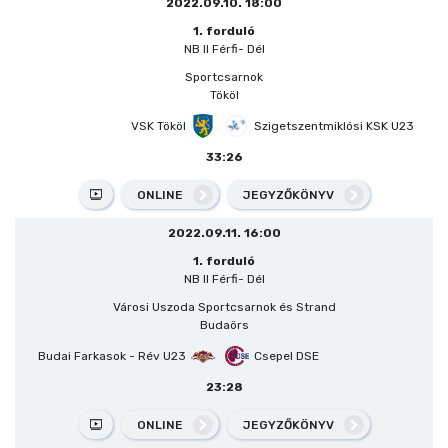
2022.09.10. 18:00
1. forduló
NB II Férfi- Dél
Sportcsarnok
Tököl
VSK Tököl
Szigetszentmiklósi KSK U23
33:26
ONLINE
JEGYZŐKÖNYV
2022.09.11. 16:00
1. forduló
NB II Férfi- Dél
Városi Uszoda Sportcsarnok és Strand
Budaörs
Budai Farkasok - Rév U23
Csepel DSE
23:28
ONLINE
JEGYZŐKÖNYV