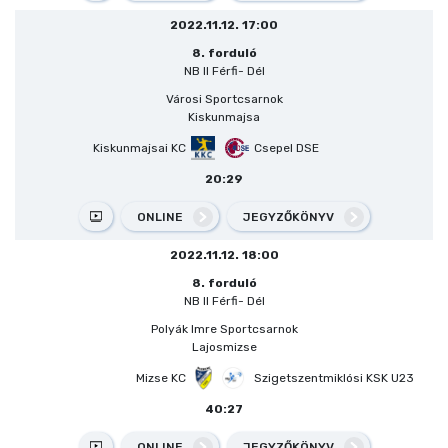
2022.11.12. 17:00
8. forduló
NB II Férfi- Dél
Városi Sportcsarnok
Kiskunmajsa
Kiskunmajsai KC
Csepel DSE
20:29
ONLINE
JEGYZŐKÖNYV
2022.11.12. 18:00
8. forduló
NB II Férfi- Dél
Polyák Imre Sportcsarnok
Lajosmizse
Mizse KC
Szigetszentmiklósi KSK U23
40:27
ONLINE
JEGYZŐKÖNYV