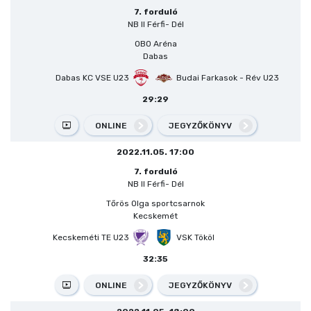
7. forduló
NB II Férfi- Dél
OBO Aréna
Dabas
Dabas KC VSE U23
Budai Farkasok - Rév U23
29:29
ONLINE
JEGYZŐKÖNYV
2022.11.05. 17:00
7. forduló
NB II Férfi- Dél
Tőrös Olga sportcsarnok
Kecskemét
Kecskeméti TE U23
VSK Tököl
32:35
ONLINE
JEGYZŐKÖNYV