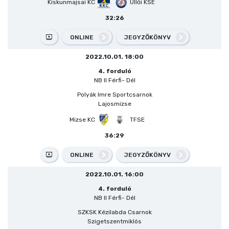
Kiskunmajsai KC
Üllői KSE
32:26
ONLINE
JEGYZŐKÖNYV
2022.10.01. 18:00
4. forduló
NB II Férfi- Dél
Polyák Imre Sportcsarnok
Lajosmizse
Mizse KC
TFSE
36:29
ONLINE
JEGYZŐKÖNYV
2022.10.01. 16:00
4. forduló
NB II Férfi- Dél
SZKSK Kézilabda Csarnok
Szigetszentmiklós