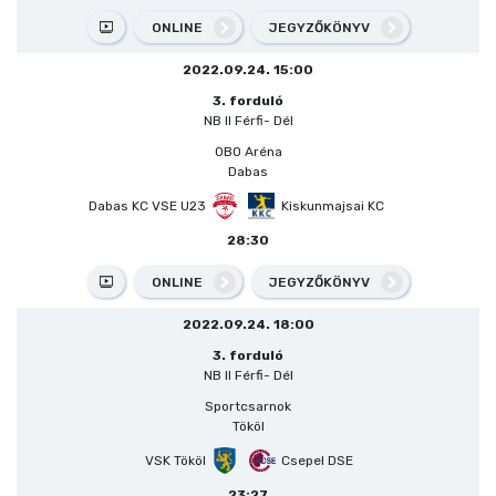
ONLINE
JEGYZŐKÖNYV
2022.09.24. 15:00
3. forduló
NB II Férfi- Dél
OBO Aréna
Dabas
Dabas KC VSE U23
Kiskunmajsai KC
28:30
ONLINE
JEGYZŐKÖNYV
2022.09.24. 18:00
3. forduló
NB II Férfi- Dél
Sportcsarnok
Tököl
VSK Tököl
Csepel DSE
23:27