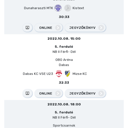
Dunaharaszti MTK
Kistext
30:33
ONLINE
JEGYZŐKÖNYV
2022.10.08. 15:00
5. forduló
NB II Férfi- Dél
OBO Aréna
Dabas
Dabas KC VSE U23
Mizse KC
32:33
ONLINE
JEGYZŐKÖNYV
2022.10.08. 18:00
5. forduló
NB II Férfi- Dél
Sportcsarnok