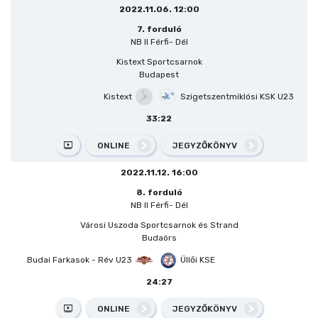
2022.11.06. 12:00
7. forduló
NB II Férfi- Dél
Kistext Sportcsarnok
Budapest
Kistext
Szigetszentmiklósi KSK U23
33:22
ONLINE
JEGYZŐKÖNYV
2022.11.12. 16:00
8. forduló
NB II Férfi- Dél
Városi Uszoda Sportcsarnok és Strand
Budaörs
Budai Farkasok - Rév U23
Üllői KSE
24:27
ONLINE
JEGYZŐKÖNYV