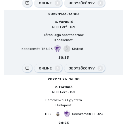
ONLINE
JEGYZŐKÖNYV
2022.11.13. 13:00
8. forduló
NB II Férfi- Dél
Tőrös Olga sportcsarnok
Kecskemét
Kecskeméti TE U23
Kistext
30:33
ONLINE
JEGYZŐKÖNYV
2022.11.26. 16:00
9. forduló
NB II Férfi- Dél
Semmelweis Egyetem
Budapest
TFSE
Kecskeméti TE U23
24:23