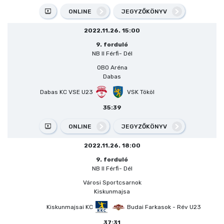
ONLINE
JEGYZŐKÖNYV
2022.11.26. 15:00
9. forduló
NB II Férfi- Dél
OBO Aréna
Dabas
Dabas KC VSE U23
VSK Tököl
35:39
ONLINE
JEGYZŐKÖNYV
2022.11.26. 18:00
9. forduló
NB II Férfi- Dél
Városi Sportcsarnok
Kiskunmajsa
Kiskunmajsai KC
Budai Farkasok - Rév U23
37:31