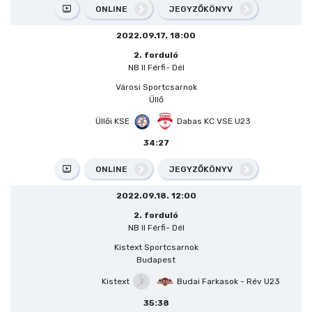
ONLINE
JEGYZŐKÖNYV
2022.09.17. 18:00
2. forduló
NB II Férfi- Dél
Városi Sportcsarnok
Üllő
Üllői KSE
Dabas KC VSE U23
34:27
ONLINE
JEGYZŐKÖNYV
2022.09.18. 12:00
2. forduló
NB II Férfi- Dél
Kistext Sportcsarnok
Budapest
Kistext
Budai Farkasok - Rév U23
35:38