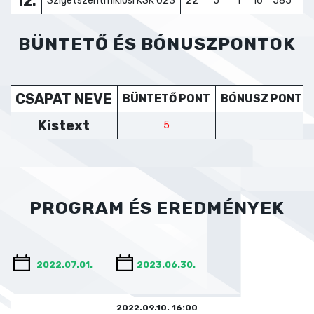
12.
Szigetszentmiklósi KSK U23
22
5
1
16
585
73
BÜNTETŐ ÉS BÓNUSZPONTOK
CSAPAT NEVE
BÜNTETŐ PONT
BÓNUSZ PONT
Kistext
5
PROGRAM ÉS EREDMÉNYEK
2022.09.10. 16:00