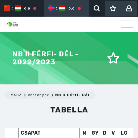
:
:
:
0:0
0:0
NB II FÉRFI- DÉL -
2022/2023
MKSZ
Versenyek
NB II Férfi- Dél
TABELLA
CSAPAT
M
GY
D
V
LG
K