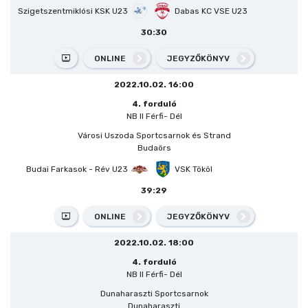
Szigetszentmiklósi KSK U23
Dabas KC VSE U23
30:30
ONLINE
JEGYZŐKÖNYV
2022.10.02. 16:00
4. forduló
NB II Férfi- Dél
Városi Uszoda Sportcsarnok és Strand
Budaörs
Budai Farkasok - Rév U23
VSK Tököl
39:29
ONLINE
JEGYZŐKÖNYV
2022.10.02. 18:00
4. forduló
NB II Férfi- Dél
Dunaharaszti Sportcsarnok
Dunaharaszti