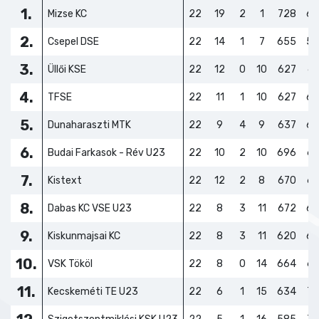
1.
Mizse KC
22
19
2
1
728
60
2.
Csepel DSE
22
14
1
7
655
58
3.
Üllői KSE
22
12
0
10
627
61
4.
TFSE
22
11
1
10
627
63
5.
Dunaharaszti MTK
22
9
4
9
637
64
6.
Budai Farkasok - Rév U23
22
10
2
10
696
65
7.
Kistext
22
12
2
8
670
62
8.
Dabas KC VSE U23
22
8
3
11
672
65
9.
Kiskunmajsai KC
22
8
3
11
620
66
10.
VSK Tököl
22
8
0
14
664
68
11.
Kecskeméti TE U23
22
6
1
15
634
70