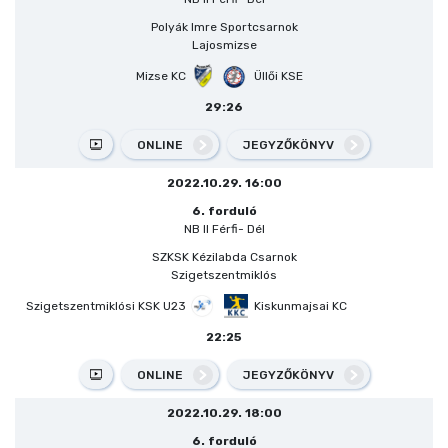
Polyák Imre Sportcsarnok
Lajosmizse
Mizse KC
Üllői KSE
29:26
ONLINE
JEGYZŐKÖNYV
2022.10.29. 16:00
6. forduló
NB II Férfi- Dél
SZKSK Kézilabda Csarnok
Szigetszentmiklós
Szigetszentmiklósi KSK U23
Kiskunmajsai KC
22:25
ONLINE
JEGYZŐKÖNYV
2022.10.29. 18:00
6. forduló