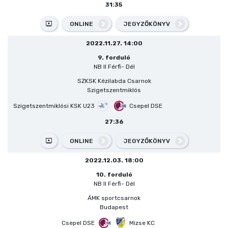
31:35
ONLINE
JEGYZŐKÖNYV
2022.11.27. 14:00
9. forduló
NB II Férfi- Dél
SZKSK Kézilabda Csarnok
Szigetszentmiklós
Szigetszentmiklósi KSK U23
Csepel DSE
27:36
ONLINE
JEGYZŐKÖNYV
2022.12.03. 18:00
10. forduló
NB II Férfi- Dél
ÁMK sportcsarnok
Budapest
Csepel DSE
Mizse KC