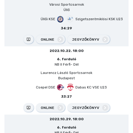
Városi Sportcsarnok
Üllő
Üllői KSE
Szigetszentmiklósi KSK U23
34:29
ONLINE
JEGYZŐKÖNYV
2022.10.22. 18:00
6. forduló
NB II Férfi- Dél
Laurencz László Sportcsarnok
Budapest
Csepel DSE
Dabas KC VSE U23
33:27
ONLINE
JEGYZŐKÖNYV
2022.10.29. 18:00
6. forduló
NB II Férfi- Dél