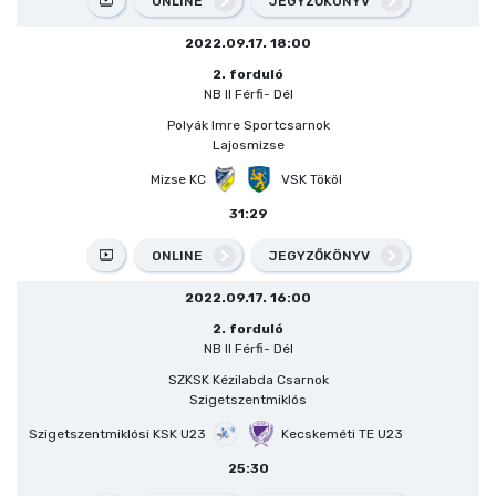
ONLINE
JEGYZŐKÖNYV
2022.09.17. 18:00
2. forduló
NB II Férfi- Dél
Polyák Imre Sportcsarnok
Lajosmizse
Mizse KC
VSK Tököl
31:29
ONLINE
JEGYZŐKÖNYV
2022.09.17. 16:00
2. forduló
NB II Férfi- Dél
SZKSK Kézilabda Csarnok
Szigetszentmiklós
Szigetszentmiklósi KSK U23
Kecskeméti TE U23
25:30