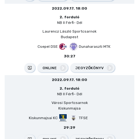
2022.09.17. 18:00
2. forduló
NB II Férfi- Dél
Laurencz László Sportcsarnok
Budapest
Csepel DSE
Dunaharaszti MTK
30:27
ONLINE
JEGYZŐKÖNYV
2022.09.17. 18:00
2. forduló
NB II Férfi- Dél
Városi Sportcsarnok
Kiskunmajsa
Kiskunmajsai KC
TFSE
29:29