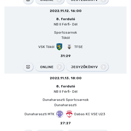
2022.11.12. 16:00
8. forduló
NB II Férfi- Dél
Sportcsarnok
Tököl
VSK Tököl
TFSE
31:29
ONLINE
JEGYZŐKÖNYV
2022.11.13. 18:00
8. forduló
NB II Férfi- Dél
Dunaharaszti Sportcsarnok
Dunaharaszti
Dunaharaszti MTK
Dabas KC VSE U23
27:27