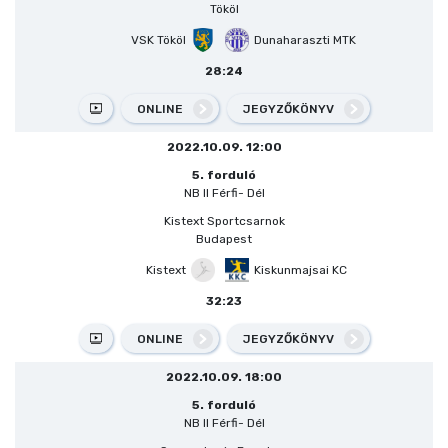
Tököl
VSK Tököl
Dunaharaszti MTK
28:24
ONLINE
JEGYZŐKÖNYV
2022.10.09. 12:00
5. forduló
NB II Férfi- Dél
Kistext Sportcsarnok
Budapest
Kistext
Kiskunmajsai KC
32:23
ONLINE
JEGYZŐKÖNYV
2022.10.09. 18:00
5. forduló
NB II Férfi- Dél